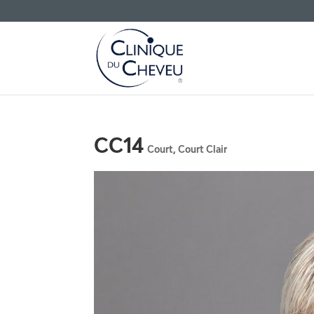
CC14
Court
,
Court Clair